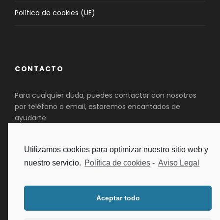
Política de cookies (UE)
CONTACTO
Para cualquier duda, puedes contactar con nosotros
por teléfono o email, estaremos encantados de
ayudarte
Teléfono :
+34 653 44 46 75
Utilizamos cookies para optimizar nuestro sitio web y
Email:
info@aventurasquijotescas.es
nuestro servicio.
Política de cookies
-
Aviso Legal
Aceptar todo